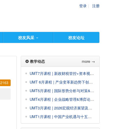
登录
注册
校友风采
校友论坛
教学动态
more →
UMT7月课程 | 新政财税管控+资本视角投资
UMT 6月课程 | 产业变革新趋势下创业与投资策略&商业模式创新与设计
2163
UMT5月课程 | 国际形势分析与对策&创新思维与决策
UMT4月课程 | 企业战略管理&博弈论与策略思维
UMT3月课程 | 2026宏观经济展望及政策解读&企业经营系统利润创新
UMT1月课程 | 中国产业机遇与十五五规划+公司估值与股权投资&AI大模型驱动企业经营管理创新增长