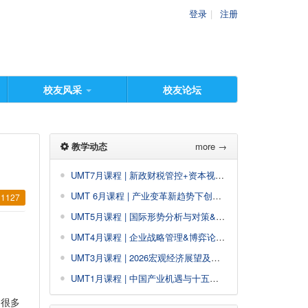
登录
注册
校友风采
校友论坛
教学动态
more →
UMT7月课程 | 新政财税管控+资本视角投资
UMT 6月课程 | 产业变革新趋势下创业与投资策略&商业模式创新与设计
1127
UMT5月课程 | 国际形势分析与对策&创新思维与决策
UMT4月课程 | 企业战略管理&博弈论与策略思维
UMT3月课程 | 2026宏观经济展望及政策解读&企业经营系统利润创新
UMT1月课程 | 中国产业机遇与十五五规划+公司估值与股权投资&AI大模型驱动企业经营管理创新增长
，很多