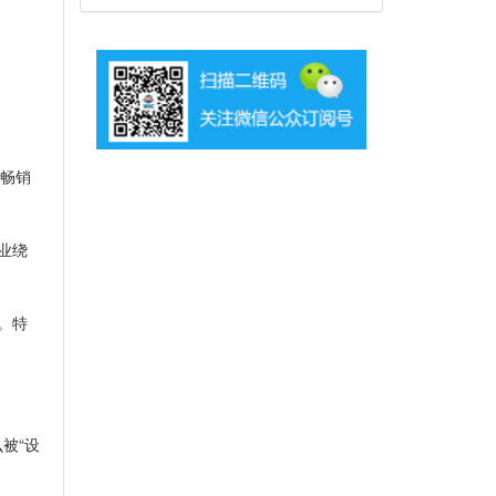
及畅销
业绕
。特
被“设